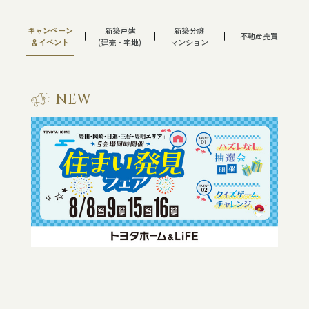
不動産売買
キャンペーン
新築戸建
新築分譲
不動産売買
＆イベント
(建売・宅地)
マンション
不動産購入
不動産売却
NEW
NEW
企業情報
代表ご挨拶
企業理念・行動指針
会社概要
沿革
業績
NEW
事業内容