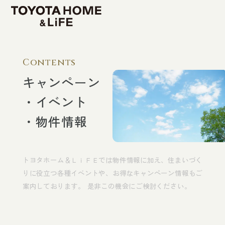
TOP
Contents
新築戸建
キャンペーン
・イベント
新築戸建（注文住宅）
・物件情報
新築分譲地（分譲住宅）
トヨタホーム＆ＬｉＦＥでは物件情報に加え、住まいづく
新築分譲マンション
りに役立つ各種イベントや、お得なキャンペーン情報もご
案内しております。 是非この機会にご検討ください。
リフォーム