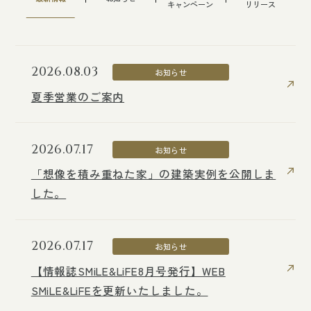
キャンペーン
リリース
2026.08.03
2026.08.03
2026.03.24
ニュースリリース
お知らせ
お知らせ
夏季営業のご案内
夏季営業のご案内
トヨタすまいるライフは「健康経営優良法人
2025（ホワイト500）」に6年連続で認定されま
した。
2026.07.17
2026.07.17
お知らせ
お知らせ
「想像を積み重ねた家」の建築実例を公開しま
「想像を積み重ねた家」の建築実例を公開しま
2026.03.17
ニュースリリース
した。
した。
日進市におけるまちづくりに関する包括連携協
定を締結（3月17日付）
2026.07.17
2026.07.17
お知らせ
お知らせ
【情報誌SMiLE&LiFE8月号発行】WEB
【情報誌SMiLE&LiFE8月号発行】WEB
2026.03.17
ニュースリリース
SMiLE&LiFEを更新いたしました。
SMiLE&LiFEを更新いたしました。
役員人事に関するお知らせ（2026年4月1日付）