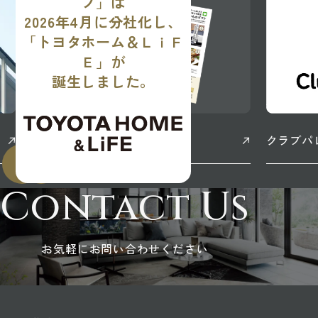
フ」は
2026年4月に分社化し、
「トヨタホーム＆ＬｉＦ
Ｅ」が
誕生しました。
情報誌『SMiLE＆LiFE』
クラブパ
Contact Us
お気軽にお問い合わせください