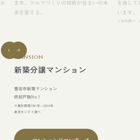
イホ
丈夫。クルマづくりの技術が住まいの未
を通して
。
来を変える。
います。
※当社調べ（
Mansion
新築分譲マンション
豊田市新築マンション
供給戸数No.1
※集計期間1991年～2024年
東京カンテイ調べ