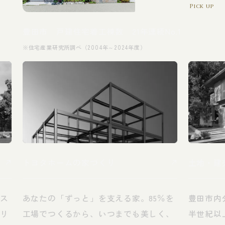
Pick up
豊田市 戸建住宅着工棟数
21年連続No.1
※住宅産業研究所調べ（2004年～2024年度）
トヨタホームの家づくり
土地・建
ウス
あなたの「ずっと」を支える家。85％を
豊田市内分
るリ
工場でつくるから、いつまでも美しく、
半世紀以