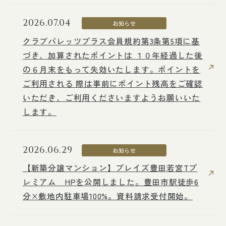
2026.07.04
2026.07.04
お知らせ
お知らせ
2026.03.02
ニュースリリース
クラブパレッツプラス会員規約第3条第5項に基
クラブパレッツプラス会員規約第3条第5項に基
づき、加算されたポイントは １０年経過した後
づき、加算されたポイントは １０年経過した後
会社分割による新会社への事業承継について
の６月末をもって失効いたします。ポイントを
の６月末をもって失効いたします。ポイントを
ご利用される 際は事前にポイント残高をご確認
ご利用される 際は事前にポイント残高をご確認
2025.07.04
ニュースリリース
いただき、ご利用くださいますようお願いいた
いただき、ご利用くださいますようお願いいた
【ご参考】愛知県におけるトヨタホーム販売会
します。
します。
社の経営統合に向けた具体的な検討・対応準備
の開始について
2026.06.29
2026.06.29
お知らせ
お知らせ
【新築分譲マンション】プレイズ豊田若宮Tプ
【新築分譲マンション】プレイズ豊田若宮Tプ
2025.07.04
ニュースリリース
レミアム HPを公開しました。豊田市駅徒歩6
レミアム HPを公開しました。豊田市駅徒歩6
愛知県トヨタホーム販売会社３社の経営統合に
分×敷地内駐車場100%。資料請求受付開始。
分×敷地内駐車場100%。資料請求受付開始。
向けた検討・対応準備の開始に関するお知らせ