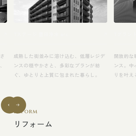
Tステージ 豊田浄水 arc.
Tグラン
練さ
成熟した街並みに溶け込む、低層レジデ
開放的な
く、
ンスの穏やかさと、多彩なプランが紡
ンス。中
ぐ、ゆとりと上質に包まれた暮らし。
りを叶え
Reform
リフォーム