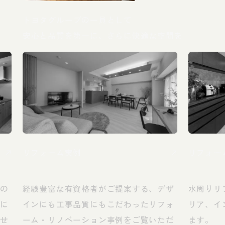
トヨタグループの一員として
安心と品質を第一に、さらに快適な空間を
リフォーム実例
リフォー
えの
経験豊富な有資格者がご提案する、デザ
水周りリ
際に
インにも工事品質にもこだわったリフォ
リア、イ
ませ
ーム・リノベーション事例をご覧いただ
ます。