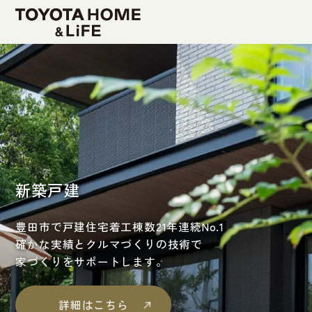
TOP
新築戸建
新築戸建（注文住宅）
新築分譲地（分譲住宅）
新築戸建
豊田市で戸建住宅着工棟数21年連続No.1
新築分譲マンション
確かな実績とクルマづくりの技術で
家づくりをサポートします。
リフォーム
詳細はこちら