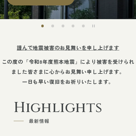
不動産売買
不動産購入
不動産売却
謹んで地震被害のお見舞いを申し上げます
企業情報
この度の「令和8年度熊本地震」により被害を受けられ
ました皆さまに心からお見舞い申し上げます。
代表ご挨拶
一日も早い復旧をお祈りいたします。
企業理念・行動指針
会社概要
Highlights
沿革
最新情報
業績
事業内容