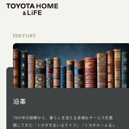
TOP
History
新築戸建
新築戸建（注文住宅）
新築分譲地（分譲住宅）
新築分譲マンション
沿革
リフォーム
1969年の創業から、暮らしを支える多様なサービスを展
開してきた
「トヨタすまいるライフ」「トヨタホーム＆Ｌ