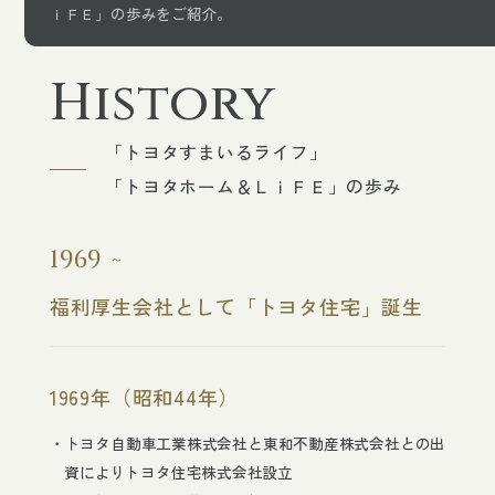
不動産売買
ｉＦＥ」の歩みをご紹介。
不動産購入
History
不動産売却
「トヨタすまいるライフ」
「トヨタホーム＆ＬｉＦＥ」の歩み
企業情報
1969
代表ご挨拶
福利厚生会社として「トヨタ住宅」誕生
企業理念・行動指針
会社概要
1969年（昭和44年）
沿革
トヨタ自動車工業株式会社と東和不動産株式会社との出
業績
資によりトヨタ住宅株式会社設立
事業内容