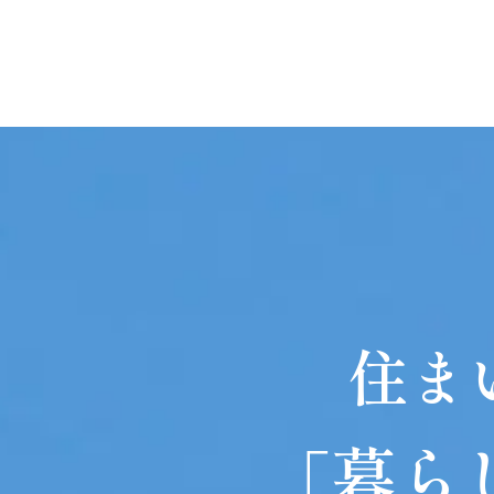
住ま
暮ら
「