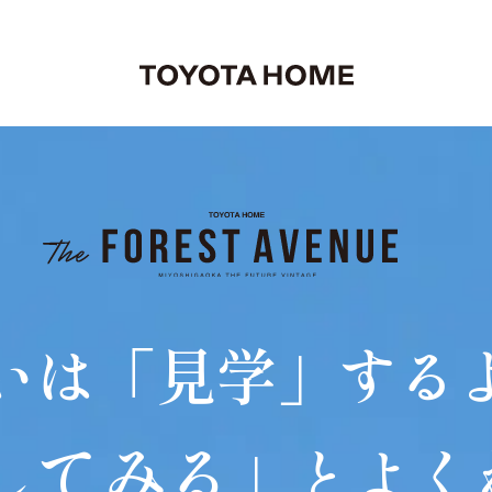
いは「見学」する
してみる
」とよく