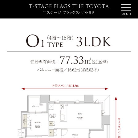
MENU
TOP PAGE
ACCESS & LOCATION
トップページ
アクセス＆ロケーション
DESIGN
PROJECT
デザイン
プロジェクト
CAR LIFE
COMMON SPACE
カーライフ
コモンスペース
PLAN
QUALITY & ZEH
プラン
クオリティ＆ゼッチ
MODEL ROOM
BRAND
モデルルーム
ブランド
現地案内図
物件概要