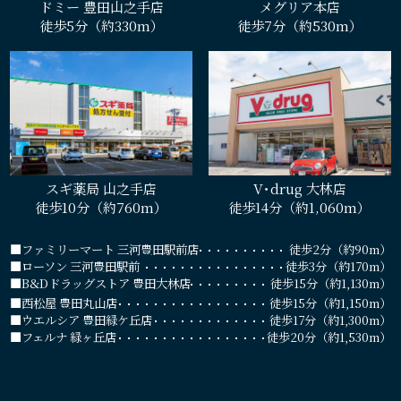
ドミー 豊田山之手店
メグリア本店
徒歩5分（約330m）
徒歩7分（約530m）
スギ薬局 山之手店
V･drug 大林店
徒歩10分（約760m）
徒歩14分（約1,060m）
■ファミリーマート 三河豊田駅前店
徒歩2分（約90m）
■ローソン 三河豊田駅前
徒歩3分（約170m）
■B&Dドラッグストア 豊田大林店
徒歩15分（約1,130m）
■西松屋 豊田丸山店
徒歩15分（約1,150m）
■ウエルシア 豊田緑ケ丘店
徒歩17分（約1,300m）
■フェルナ 緑ヶ丘店
徒歩20分（約1,530m）