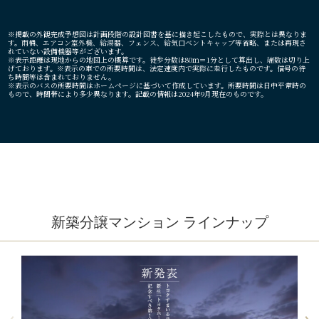
※掲載の外観完成予想図は計画段階の設計図書を基に描き起こしたもので、実際とは異なりま
す。雨桶、エアコン室外機、給湯器、フェンス、給気口ベントキャップ等省略、または再現さ
れていない設備機器等がございます。
※表示距離は現地からの地図上の概算です。徒歩分数は80ｍ＝1分として算出し、端数は切り上
げております。※表示の車での所要時間は、法定速度内で実際に走行したものです。信号の待
ち時間等は含まれておりません。
※表示のバスの所要時間はホームページに基づいて作成しています。所要時間は日中平常時の
もので、時間帯により多少異なります。記載の情報は2024年9月現在のものです。
新築分譲マンション ラインナップ