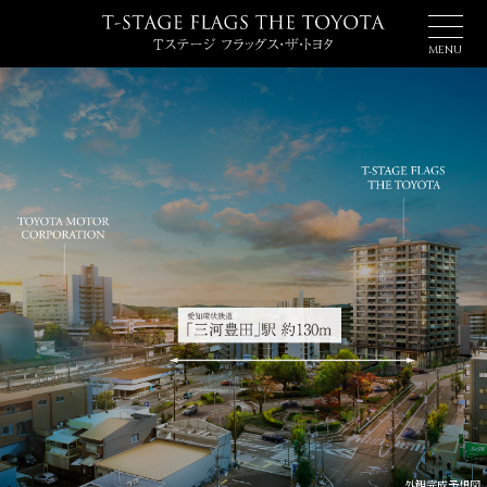
MENU
TOP PAGE
ACCESS & LOCATION
トップページ
アクセス＆ロケーション
DESIGN
PROJECT
デザイン
プロジェクト
CAR LIFE
COMMON SPACE
カーライフ
コモンスペース
PLAN
QUALITY & ZEH
プラン
クオリティ＆ゼッチ
MODEL ROOM
BRAND
モデルルーム
ブランド
現地案内図
物件概要
外観完成予想図