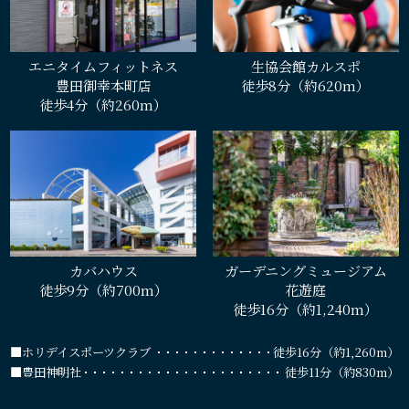
エニタイムフィットネス
生協会館カルスポ
豊田御幸本町店
徒歩8分（約620m）
徒歩4分（約260m）
カバハウス
ガーデニングミュージアム
徒歩9分（約700m）
花遊庭
徒歩16分（約1,240m）
■ホリデイスポーツクラブ
徒歩16分（約1,260m）
■豊田神明社
徒歩11分（約830m）