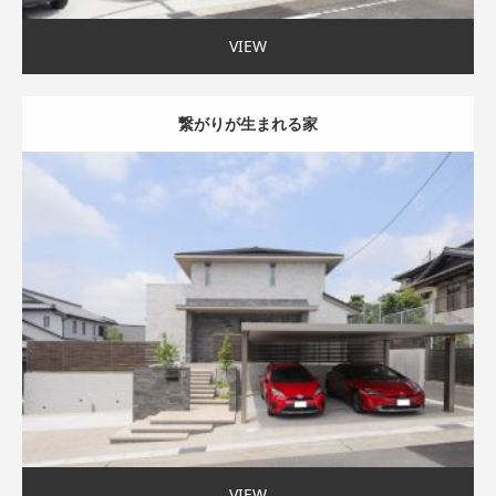
VIEW
繋がりが生まれる家
吹抜け
家事ラク動線
自然や庭を楽しむ
車と楽しむ
45坪以上
VIEW