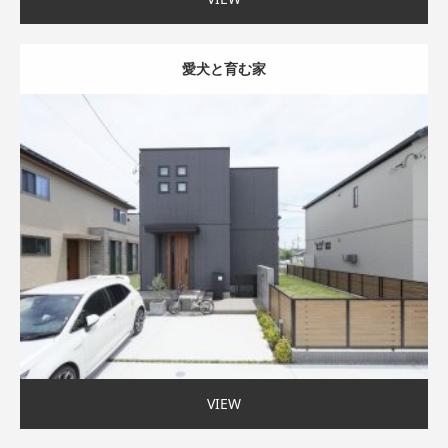
愛犬と育む家
スマートハウス
家事ラク動線
自然や庭を楽しむ
〜35坪まで
VIEW