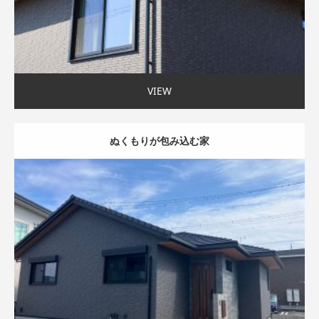
VIEW
ぬくもりが包み込む家
モダン外観
吹抜け
家事ラク動線
〜35坪まで