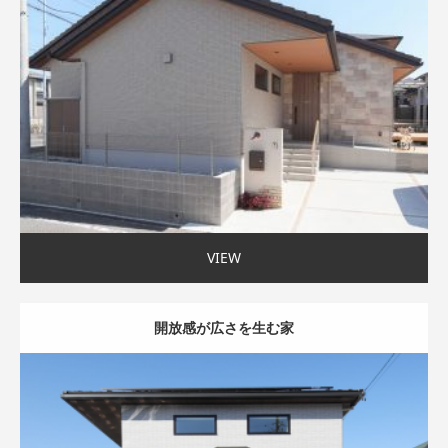
吹抜け
家事ラク動線
自然や庭を楽しむ
〜35坪まで
VIEW
開放感が広さを生む家