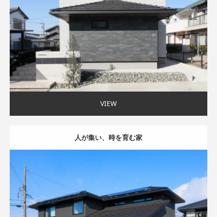
モダン外観
吹抜け
家事ラク動線
35〜40坪まで
VIEW
人が集い、時を育む家