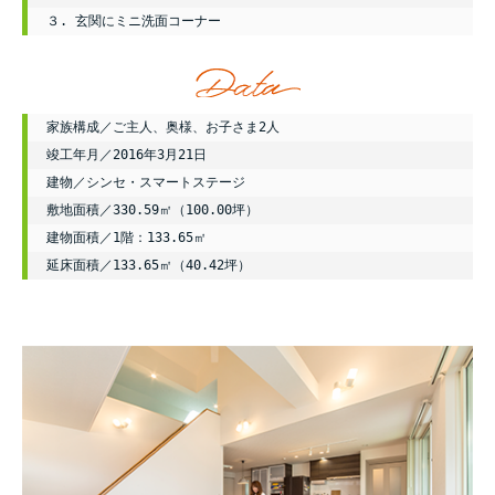
３. 玄関にミニ洗面コーナー
家族構成／ご主人、奥様、お子さま2人

竣工年月／2016年3月21日

建物／シンセ・スマートステージ

敷地面積／330.59㎡（100.00坪）

建物面積／1階：133.65㎡

延床面積／133.65㎡（40.42坪）