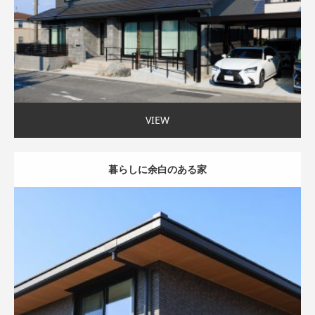
モダン外観
二世帯住宅
吹抜け
家事ラク動線
45坪以上
VIEW
暮らしに余白のある家
モダン外観
家事ラク動線
40〜45坪まで