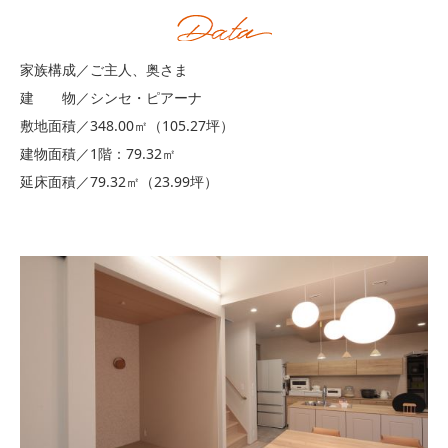
家族構成／ご主人、奥さま
建 物／シンセ・ピアーナ
敷地面積／348.00㎡（105.27坪）
建物面積／1階：79.32㎡
延床面積／79.32㎡（23.99坪）