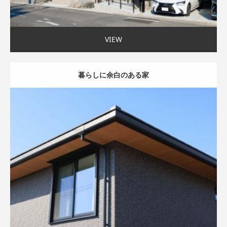
VIEW
暮らしに余白のある家
モダン外観
家事ラク動線
40〜45坪まで