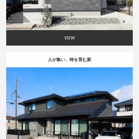
VIEW
人が集い、時を育む家
モダン外観
二世帯住宅
吹抜け
家事ラク動線
45坪以上