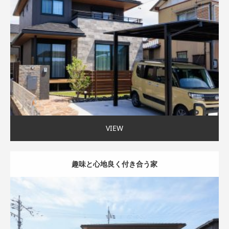
モダン外観
家事ラク動線
〜35坪まで
VIEW
趣味と心地良く付き合う家