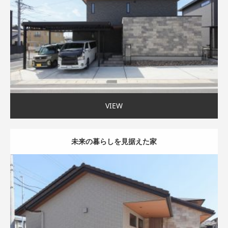
モダン外観
家事ラク動線
35〜40坪まで
VIEW
未来の暮らしを見据えた家
吹抜け
家事ラク動線
自然や庭を楽しむ
〜35坪まで