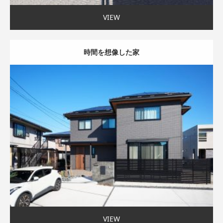
VIEW
時間を想像した家
モダン外観
家事ラク動線
35〜40坪まで
VIEW