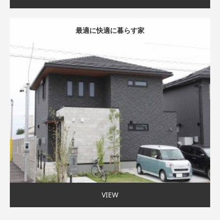
最適に快適に暮らす家
モダン外観
家事ラク動線
〜35坪まで
VIEW