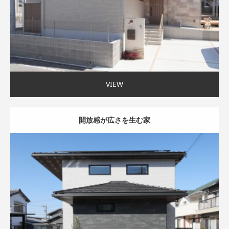
VIEW
開放感が広さを生む家
モダン外観
吹抜け
家事ラク動線
35〜40坪まで