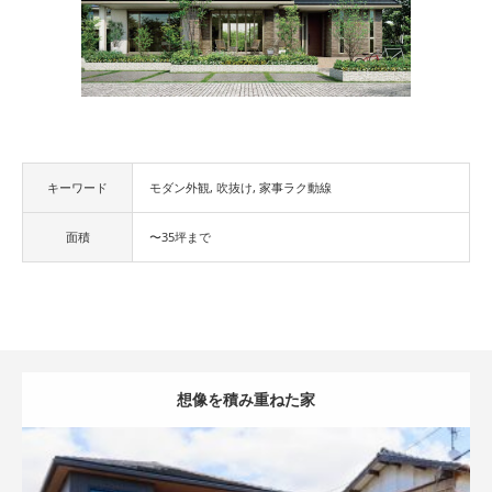
キーワード
モダン外観
吹抜け
家事ラク動線
面積
〜35坪まで
想像を積み重ねた家