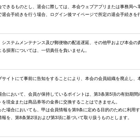
会できるものとし、退会に際しては、本会ウェブアプリまたは事務局へ
で退会手続きを行う場合、ログイン後マイページで所定の退会手続きを
、システムメンテナンス及び郵便物の配送遅延、その他甲および本会の
よる損害については、一切責任を負いません。
ブサイトにて事前に告知をすることにより、本会の会員組織を廃止し、
場合において、会員が保持しているポイントは、第3条第5項の有効期間
トを現金または商品券等の金券に交換することはできません。
った場合においても、甲は会員情報を第9条に定める目的のために利用
情報を、第8条第2項および第3項に基づいて取り扱うものとします。