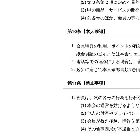
(2)
第３条第２項に定める目的
(3)
甲の商品・サービスの開発
(4)
前各号のほか、会員の事前
第10条【本人確認】
会員特典の利用、ポイントの有
紙会員証の提示または本会ウェ
電話等での連絡による場合は、
必要に応じて本人確認書類の提
第11条【禁止事項】
会員は、次の各号の行為を行わ
(1)
本会の運営を妨げるような
(2)
他人の財産やプライバシー
(3)
会員が得た権利、情報を第
(4)
その他事務局が不適当と判