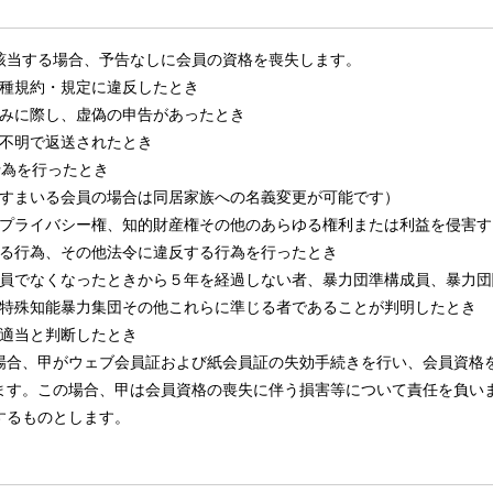
該当する場合、予告なしに会員の資格を喪失します。
種規約・規定に違反したとき
みに際し、虚偽の申告があったとき
不明で返送されたとき
行為を行ったとき
すまいる会員の場合は同居家族への名義変更が可能です）
プライバシー権、知的財産権その他のあらゆる権利または利益を侵害す
る行為、その他法令に違反する行為を行ったとき
員でなくなったときから５年を経過しない者、暴力団準構成員、暴力団
特殊知能暴力集団その他これらに準じる者であることが判明したとき
適当と判断したとき
場合、甲がウェブ会員証および紙会員証の失効手続きを行い、会員資格
ます。この場合、甲は会員資格の喪失に伴う損害等について責任を負い
するものとします。