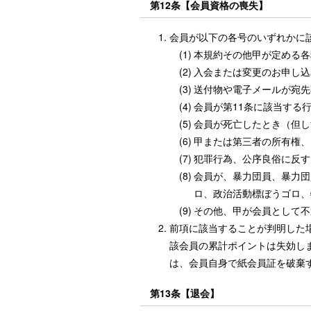
第12条【会員資格の喪失】
会員が以下の各号のいずれかに
(1)
本規約その他甲が定める各
(2)
入会または変更のお申し込
(3)
送付物や電子メールが宛先
(4)
会員が第11条に該当する
(5)
会員が死亡したとき（但し
(6)
甲または第三者の所有権、
(7)
犯罪行為、公序良俗に反す
(8)
会員が、暴力団員、暴力団
ロ、政治活動標ぼうゴロ、
(9)
その他、甲が会員として不
前項に該当することが判明した
該会員の累計ポイントは失効し
は、会員自身で紙会員証を破棄
第13条【退会】