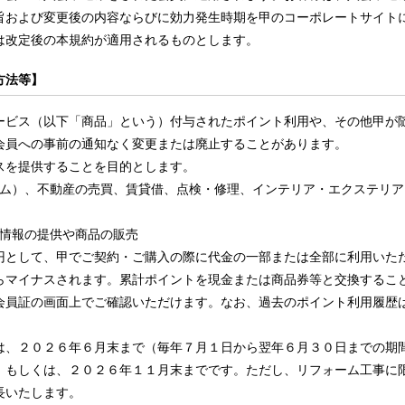
旨および変更後の内容ならびに効力発生時期を甲のコーポレートサイト
は改定後の本規約が適用されるものとします。
方法等】
ービス（以下「商品」という）付与されたポイント利用や、その他甲が
会員への事前の通知なく変更または廃止することがあります。
スを提供することを目的とします。
ム）、不動産の売買、賃貸借、点検・修理、インテリア・エクステリア
情報の提供や商品の販売
円として、甲でご契約・ご購入の際に代金の一部または全部に利用いた
らマイナスされます。累計ポイントを現金または商品券等と交換するこ
会員証の画面上でご確認いただけます。なお、過去のポイント利用履歴
は、２０２６年６月末まで（毎年７月１日から翌年６月３０日までの期
）もしくは、２０２６年１１月末までです。ただし、リフォーム工事に
長いたします。