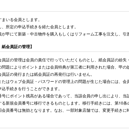
すまいる会員とします。
し、所定の申込手続きを経た会員とします。
員が甲にて新築・中古物件を購入もしくはリフォーム工事を注文し、引
、紙会員証の管理】
会員証の管理は会員の責任で行っていただくものとし、紙会員証の紛失
の問題によりポイントまたは会員特典が第三者に利用された場合、甲の
会員証の発行または紙会員証の再発行は行いません。
またはウェブ会員証・パスワードの管理上の問題が生じた場合には、会
申込手続きを行うことができます。
番号にポイント残高がある場合であって、当該会員の申し出により、当
する新規会員番号に移行できるものとします。移行手続きには、第10条
旧会員番号は無効となります。なお、一部対象店舗では、変更手続きに