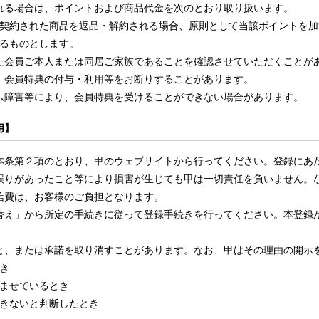
れる場合は、ポイントおよび商品代金を次のとおり取り扱います。
契約された商品を返品・解約される場合、原則として当該ポイントを加
るものとします。
た会員ご本人または同居ご家族であることを確認させていただくことが
、会員特典の付与・利用等をお断りすることがあります。
ム障害等により、会員特典を受けることができない場合があります。
用】
本条第２項のとおり、甲のウェブサイトから行ってください。登録にあ
誤りがあったこと等により損害が生じても甲は一切責任を負いません。
信費は、お客様のご負担となります。
替え」から所定の手続きに従って登録手続きを行ってください。本登録が
と、または承諾を取り消すことがあります。なお、甲はその理由の開示
き
ませているとき
きないと判断したとき