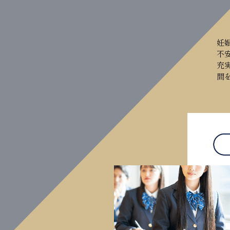
妊
不
充
間