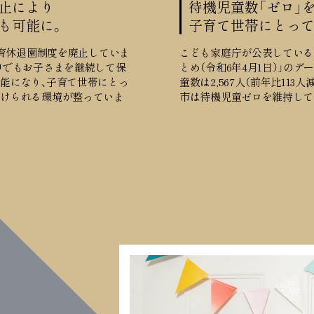
止により
待機児童数「ゼロ」
も可能に。
子育て世帯にとって
ら育休退園制度を廃止していま
こども家庭庁が公表している
中でもお子さまを継続して保
とめ（令和6年4月1日）」の
能になり、子育て世帯にとっ
童数は2,567人（前年比113
預けられる環境が整っていま
市は待機児童ゼロを維持して