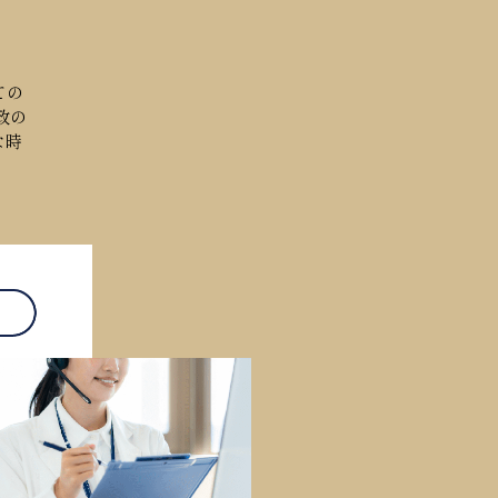
ての
政の
な時